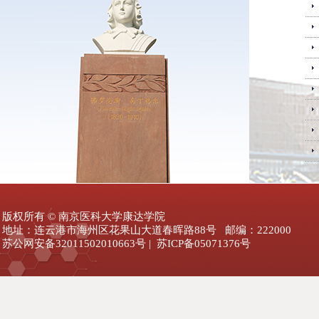
版权所有 © 南京医科大学康达学院
地址：连云港市海州区花果山大道春晖路88号 邮编：222000
苏公网安备32011502010663号 | 苏ICP备05071376号