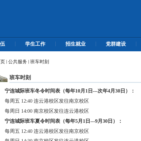
伍
学生工作
招生就业
党群建设
首页
公共服务
班车时刻
班车时刻
宁连城际班车冬令时间表（每年
10
月
1
日
---
次年
4
月
30
日）：
每周五
12:40
连云港校区发往南京校区
每周日
14:00
南京校区发往连云港校区
宁连城际班车夏令时间表（每年
5
月
1
日
---9
月
30
日）：
每周五
12:40
连云港校区发往南京校区
每周日
14:30
南京校区发往连云港校区