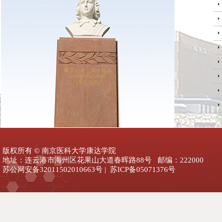
版权所有 © 南京医科大学康达学院
地址：连云港市海州区花果山大道春晖路88号 邮编：222000
苏公网安备32011502010663号 | 苏ICP备05071376号