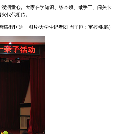
神浸润童心。大家在学知识、练本领、做手工、闯关卡
薪火代代相传。
撰稿
/程匡迪；图片/大学生记者团 周子恒；审核/张鹤）