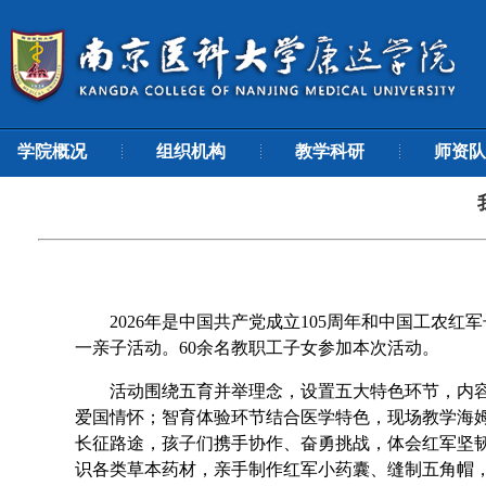
学院概况
组织机构
教学科研
师资队
2026年是
中国共产党成立
105周年
和
中国工农红军
一亲子活动
。
60余名教职工子女
参加本次活动。
活动
围绕
五育并举理念，设置五大特色环节，内
爱国情怀
；
智育体验环节结合医学特色，现场教学海
长征
路途
，孩子们携手协作、奋勇挑战，体会红军坚
识各类草本药材，亲手制作红军小药囊、缝制五角帽