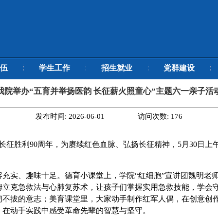
伍
学生工作
招生就业
党群建设
我院举办“五育并举扬医韵 长征薪火照童心”主题六一亲子活
发布时间:
2026-06-01
访问次数:
176
长征胜利
90周年
，为
赓续红色血脉、弘扬长征精神
，
5月30日上
容充实、趣味十足。德育小课堂上，学院
“红细胞”宣讲团魏明老
姆立克急救法与心肺复苏术，让孩子们掌握实用急救技能，学会
韧不拔的意志
；
美育课堂里，大家动手制作红军人偶，在创意创
，在动手实践中感受革命先辈的智慧与坚守。