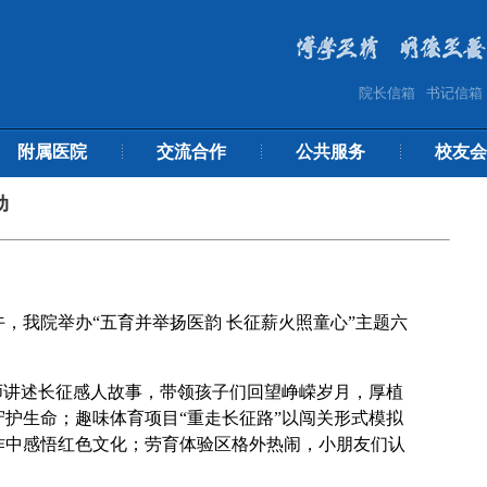
院长信箱
书记信箱
附属医院
交流合作
公共服务
校友会
动
午，
我院
举办
“五育并举扬医韵 长征薪火照童心”主题六
师讲述长征感人故事，带领孩子们回望峥嵘岁月，厚植
守护生命
；
趣味体育项目
“重走长征路”以闯关形式模拟
作中感悟红色文化
；
劳育体验区格外热闹，小朋友们认