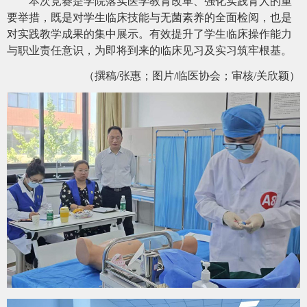
本次竞赛是学院落实医学教育改革、强化实践育人的重
要举措，既是对学生临床技能与无菌素养的全面检阅，也是
对实践教学成果的集中展示。有效提升了学生临床操作能力
与职业责任意识，为即将到来的临床
见习及实习
筑牢根基。
（撰稿
/
张惠
；图片
/
临医协会
；审核
/
关欣颖
）