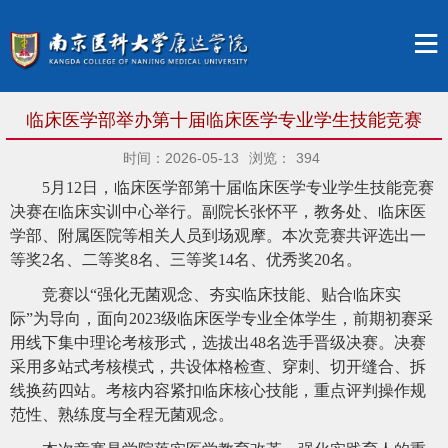
临床医学部举办第十届临床医学专业学生技能竞赛
时间：2026-05-13
浏览：
394
5月12日，临床医学部第十届临床医学专业学生技能竞赛
决赛在临床实训中心举行。
副院长
张怀平
，教务处、
临床医
学部
、附属医院等相关人员到场观摩
。
本次竞赛
共评选出一
等奖
2名、二等奖8名、三等奖14名、优秀奖
20
名。
竞赛以
“强化无菌观念、夯实临床技能、贴合临床实
际”为导向，面向2023级临床医学专业全体学生，
前期初赛
采
用线下集中理论考核形式
，
选拔出
48名选手晋级决赛。决赛
采用多站式考核模式
，
共设体格检查、穿刺、切开缝合、拆
线换药四站。
考核内容紧扣临床核心技能，重点评判操作规
范性、熟练度与全程无菌观念。