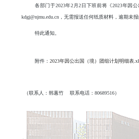
各部门于
2023
年
2
月
2
日下班前将《
2023
年因公
kdgj@njmu.edu.cn
，无需报送任何纸质材料，逾期未报
特此通知。
附件：
2023年因公出国（境）团组计划明细表.xl
（联系人：韩蕙竹
联系电话：80689516
）