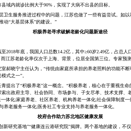
个市县域内就诊比例大于90%，实现了大病不出县的目标。
基层卫生服务推进过程中的问题，江苏也做了一些有益尝试。如以
推动“大基层体系”的建设。”
积极养老
寻求破解老龄化问题新途径
2018年底，我国人口总数14.2亿，其中≥60岁2.49亿，占
而江苏老龄化率仅次于上海、背景，位居全国第三位。专家预测，20
究室郝晓宁主任认为，
“传统由家庭所承担的养老照料的功能不
模式之一”。
长青提出了
“积极养老”这一概念。“积极养老，核心在于重视生
探索出政府主导、社会协同、市场参与、子女尽孝、技术支撑、老
老一体化;家庭养老、社区养老、机构养老一体化;社会保障制度一
供与养老服务一体化;医务社工专业支持与养老服务一体化。
校府合作
助力苏北地区健康发展
创新研究基地”“健康连云港研究院”揭牌。两个基地的建设，不