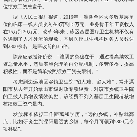
位绩效工资总盘子。
据《人民日报》报道，
2016年，淮阴全区大多数基层单
位的临床一线人员收入在8万到15万元、业务骨干年工资收入
在15万到20万元。改革3年来，该区基层医疗卫生机构不仅有
效遏制了人才外流的现象，基层医疗卫生机构医务人员数达
到2800余名，是医改前的3.5倍。
陈家应教授评价说，
“淮阴的突破在于，通过提高绩效工
资总量水平，然后实施合理的再分配机制，多劳多得，提高
积极性，而不是简单按照绩效工资去限制。”
考虑到边远地区乡镇卫生院
“招人难、留人难”，常州溧
阳市从去年开始拿出市级财政专项经费，对该市乡镇卫生院
的卫技人员增设绩效奖励，该经费不列入基层卫生院考核增
核绩效工资总量内。
发放标准依据工作距离和学历，
“远的乡镇，补贴就高
点，比如研究生到溧阳最远的乡镇，每个月可领到5800元专
项补贴”。