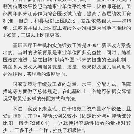
薪资待遇水平按照当地事业单位平均水平，比教师还低。虽
然两年多来江苏作为综合医改试点省，提高了基层绩效工资
标准，但是，和县级以上医院比，差距依然很大
——2016
年，江苏省县级以上医院工资绩效标准核定为当地基准线的
1.95倍，三级以上医院更高。
基层医疗卫生机构实施绩效工资是
2009年新医改方案提
出的。当时的政策背景是事业单位回归公益性，同时，随着
医改的推进，旨在扭转“以药补医”带来的扭曲的激励机制，
将医务人员收入与服务数量、质量、效果以及居民满意度等
标准挂钩，实现新的激励导向。
国家政策对于绩效工资的总量、水平、分配方式、保障
措施等方面做了总体规定。在此基础上，各地可依据实际情
况采取灵活多样的分配方式和办法。
不过，实践下来发现，由于绩效工资总量水平较低，且
受到控制，其中可浮动比例又较小（固定部分与可浮动部分
比例一般为
7:3或6:4），这就使得奖励性绩效的量相对较
少，“干多干少一个样，挫伤了积极性”。