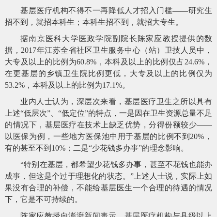
基层医疗机构不得不一再降低人才招入门槛
——研究生
招不到，就招本科生；本科生招不到，就招大专生。
据南京医科大学医政学院副院长陈家应教授提供的数
据，
2017年江苏全省社区卫生服务中心（站）卫技人员中，
大专及以上的比例为60.8%，本科及以上的比例仅占24.6%，
在更基层的乡镇卫生院比例更低，大专及以上的比例仅为
53.2%，本科及以上的比例为17.1%。
业内人士认为，深层次来看，基层医疗卫生之所以具有
上述
“低层次”、“低定位”的特点，一是因在卫生资源总量不足
的情况下，基层医疗在技术上缺乏优势，分得份额较少——
以医保为例，一些地方医保池中用于基层的比例不到20%，
有的甚至不到10%；二是“少花钱多办事”的理念影响。
“特别在基层，都希望少花钱多办事，甚至不花钱也能办
成事，但这是个过于理想化的状态。”上述人士说，实际上如
果没有合理的补偿，不能给基层医生一个合理的待遇的情况
下，它是不可持续的。
陈家应教授向澎湃新闻表示，基层医疗机构与县级以上