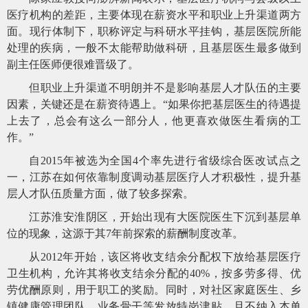
医疗机构的差距，主要体现在薪资水平和职业上升渠道两方
面。现行体制下，职称评定与科研水平挂钩，基层医院所能
处理的疾病，一般不太能帮助做科研，且基层医生最多做到
副主任医师便很难晋级了。
但职业上升渠道不明朗并不是影响基层人才队伍的主要
因素，关键还是在薪资待遇上。
“如果你把基层医生的待遇提
上去了，总会有这么一部分人，他更喜欢做医生看病的工
作。”
自
2015年被选为全国4个率先进行省级综合医改试点之
一，江苏在如何依靠制度调动基层医疗人才积极性，提升基
层人才队伍质量方面，做了较多探索。
江苏淮安淮阴区，开始出现有大医院医生下沉到基层单
位的现象，这源于其
7年前探索的薪酬制度改革。
从
2012年开始，该区将收支结余分配权下放给基层医疗
卫生机构，允许其将收支结余分配的40%，按多劳多得、优
劳优酬原则，用于职工的奖励。同时，对社区家庭医生、乡
镇健康管理团队、业务骨干等发放特岗津贴，且不纳入本单