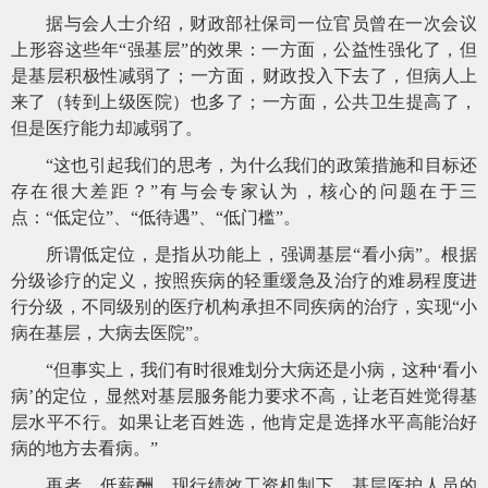
据与会人士介绍，财政部社保司一位官员曾在一次会议
上形容这些年
“强基层”的效果：一方面，公益性强化了，但
是基层积极性减弱了；一方面，财政投入下去了，但病人上
来了（转到上级医院）也多了；一方面，公共卫生提高了，
但是医疗能力却减弱了。
“这也引起我们的思考，为什么我们的政策措施和目标还
存在很大差距？”有与会专家认为，核心的问题在于三
点：“低定位”、“低待遇”、“低门槛”。
所谓低定位，是指从功能上，强调基层
“看小病”。根据
分级诊疗的定义，按照疾病的轻重缓急及治疗的难易程度进
行分级，不同级别的医疗机构承担不同疾病的治疗，实现“小
病在基层，大病去医院”。
“但事实上，我们有时很难划分大病还是小病，这种‘看小
病’的定位，显然对基层服务能力要求不高，让老百姓觉得基
层水平不行。如果让老百姓选，他肯定是选择水平高能治好
病的地方去看病。”
再者，低薪酬。现行绩效工资机制下，基层医护人员的