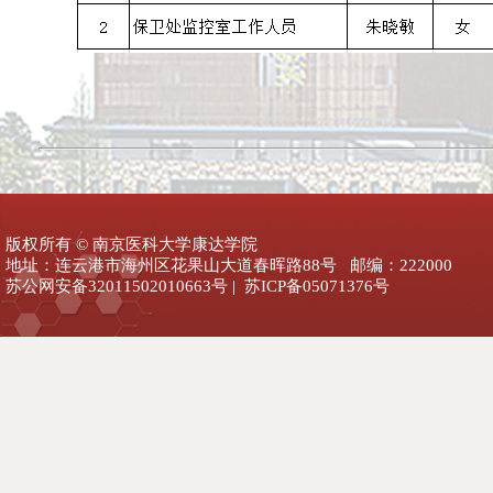
版权所有 © 南京医科大学康达学院
地址：连云港市海州区花果山大道春晖路88号 邮编：222000
苏公网安备32011502010663号 | 苏ICP备05071376号